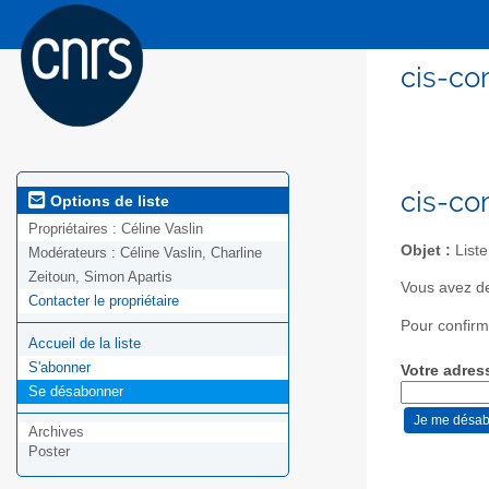
cis-co
cis-co
Options de liste
Propriétaires :
Céline Vaslin
Objet :
Liste
Modérateurs :
Céline Vaslin, Charline
Zeitoun, Simon Apartis
Vous avez de
Contacter le propriétaire
Pour confirm
Accueil de la liste
S'abonner
Votre adres
Se désabonner
Archives
Poster