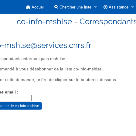
Accueil
Chercher une liste
Assistance
co-info-mshlse - Correspondant
o-mshlse@services.cnrs.fr
spondants informatiques msh-lse
mandé à vous désabonner de la liste co-info-mshlse.
er cette demande, prière de cliquer sur le bouton ci-dessous :
se email :