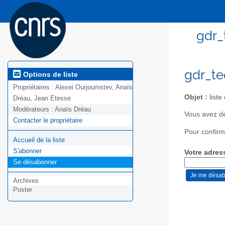
gdr_
gdr_te
Options de liste
Propriétaires :
Alexei Ourjoumstev, Anaïs
Objet :
liste
Dréau, Jean Etesse
Modérateurs :
Anaïs Dréau
Vous avez de
Contacter le propriétaire
Pour confirm
Accueil de la liste
S'abonner
Votre adres
Se désabonner
Archives
Poster