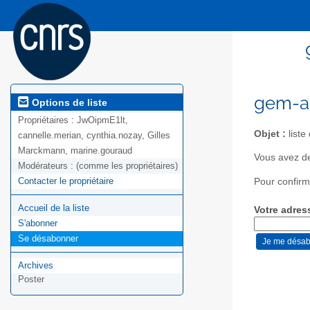
gem-ap
Options de liste
Propriétaires :
JwOipmE1lt,
Objet :
liste
cannelle.merian, cynthia.nozay, Gilles
Marckmann, marine.gouraud
Vous avez d
Modérateurs :
(comme les propriétaires)
Contacter le propriétaire
Pour confirm
Accueil de la liste
Votre adres
S'abonner
Se désabonner
Archives
Poster