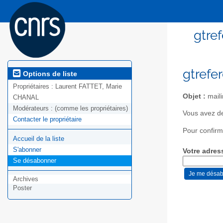
gtref
gtrefe
Options de liste
Propriétaires :
Laurent FATTET, Marie
Objet :
maili
CHANAL
Modérateurs :
(comme les propriétaires)
Vous avez de
Contacter le propriétaire
Pour confirm
Accueil de la liste
S'abonner
Votre adres
Se désabonner
Archives
Poster