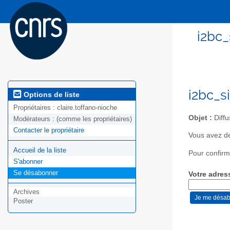
i2bc_
i2bc_s
Options de liste
Propriétaires :
claire.toffano-nioche
Objet :
Diffu
Modérateurs :
(comme les propriétaires)
Contacter le propriétaire
Vous avez de
Accueil de la liste
Pour confirm
S'abonner
Se désabonner
Votre adres
Archives
Poster