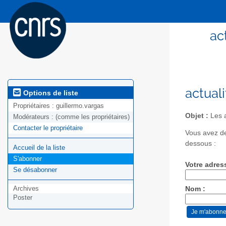
ac
actual
Options de liste
Propriétaires :
guillermo.vargas
Objet :
Les a
Modérateurs :
(comme les propriétaires)
Contacter le propriétaire
Vous avez de
dessous :
Accueil de la liste
S'abonner
Votre adres
Se désabonner
Archives
Nom :
Poster