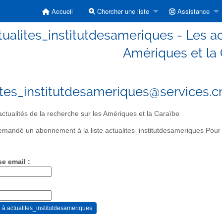
Accueil
Chercher une liste
Assistance
tualites_institutdesameriques - Les ac
Amériques et la
ites_institutdesameriques@services.cn
ctualités de la recherche sur les Amériques et la Caraïbe
mandé un abonnement à la liste actualites_institutdesameriques Pour c
se email :