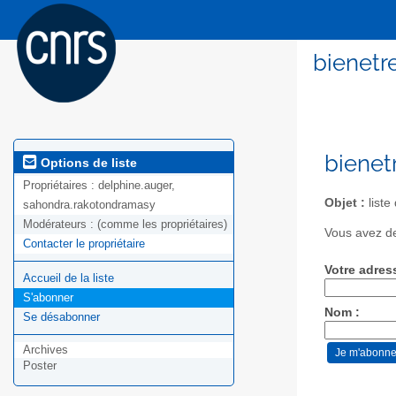
bienetr
bienet
Options de liste
Propriétaires :
delphine.auger,
Objet :
liste
sahondra.rakotondramasy
Modérateurs :
(comme les propriétaires)
Vous avez de
Contacter le propriétaire
Votre adres
Accueil de la liste
S'abonner
Nom :
Se désabonner
Archives
Poster