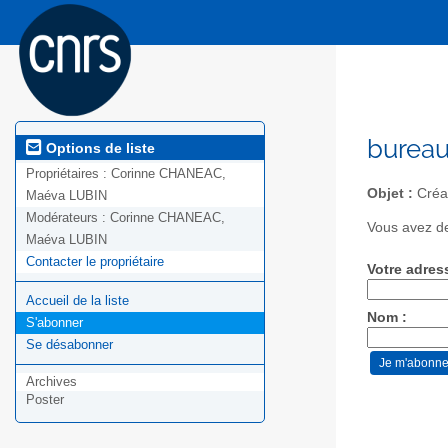
bureau
Options de liste
Propriétaires :
Corinne CHANEAC,
Objet :
Créat
Maéva LUBIN
Modérateurs :
Corinne CHANEAC,
Vous avez de
Maéva LUBIN
Contacter le propriétaire
Votre adres
Accueil de la liste
Nom :
S'abonner
Se désabonner
Archives
Poster