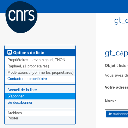
gt_
gt_cap
Options de liste
Propriétaires :
kevin.nigaud, THON
Objet :
liste
Raphaël, (1 propriétaires)
Modérateurs :
(comme les propriétaires)
Vous avez de
Contacter le propriétaire
Votre adres
Accueil de la liste
S'abonner
Nom :
Se désabonner
Archives
Poster