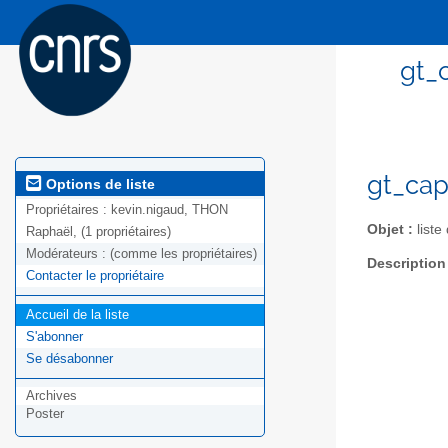
gt_
gt_cap
Options de liste
Propriétaires :
kevin.nigaud, THON
Objet :
liste
Raphaël, (1 propriétaires)
Modérateurs :
(comme les propriétaires)
Description
Contacter le propriétaire
Accueil de la liste
S'abonner
Se désabonner
Archives
Poster