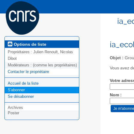
ia_e
ia_eco
Options de liste
Propriétaires :
Julien Renoult, Nicolas
Objet :
Group
Dibot
Modérateurs :
(comme les propriétaires)
Vous avez de
Contacter le propriétaire
Votre adres
Accueil de la liste
S'abonner
Nom :
Se désabonner
Archives
Poster