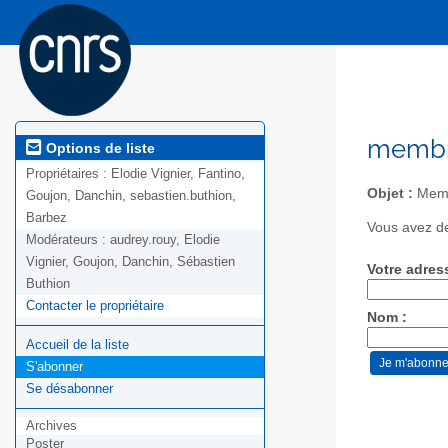
membr
Options de liste
Propriétaires :
Elodie Vignier, Fantino,
Objet :
Memb
Goujon, Danchin, sebastien.buthion,
Barbez
Vous avez de
Modérateurs :
audrey.rouy, Elodie
Vignier, Goujon, Danchin, Sébastien
Votre adres
Buthion
Contacter le propriétaire
Nom :
Accueil de la liste
S'abonner
Se désabonner
Archives
Poster