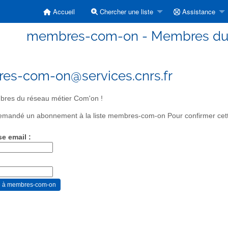
Accueil
Chercher une liste
Assistance
membres-com-on - Membres du r
es-com-on@services.cnrs.fr
res du réseau métier Com'on !
mandé un abonnement à la liste membres-com-on Pour confirmer cette 
se email :