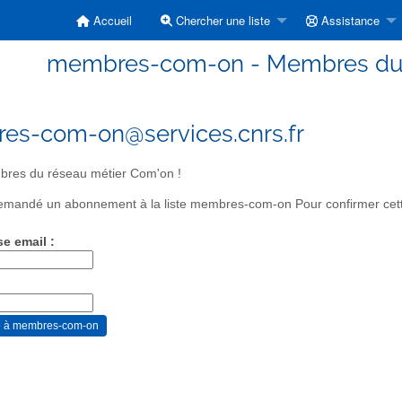
Accueil
Chercher une liste
Assistance
membres-com-on - Membres du r
es-com-on@services.cnrs.fr
res du réseau métier Com'on !
mandé un abonnement à la liste membres-com-on Pour confirmer cette 
se email :