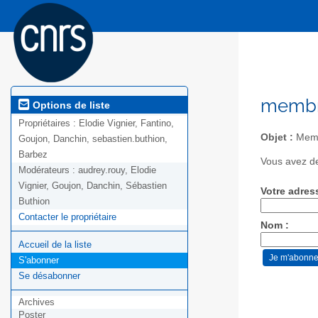
membr
Options de liste
Propriétaires :
Elodie Vignier, Fantino,
Objet :
Memb
Goujon, Danchin, sebastien.buthion,
Barbez
Vous avez de
Modérateurs :
audrey.rouy, Elodie
Vignier, Goujon, Danchin, Sébastien
Votre adres
Buthion
Contacter le propriétaire
Nom :
Accueil de la liste
S'abonner
Se désabonner
Archives
Poster