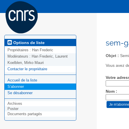
sem-ga
Options de liste
Propriétaires :
Han Frederic
Objet :
Semin
Modérateurs :
Han Frederic, Laurent
Koelblen, Mirko Mauri
Vous avez de
Contacter le propriétaire
Votre adres
Accueil de la liste
S'abonner
Nom :
Se désabonner
Archives
Poster
Documents partagés