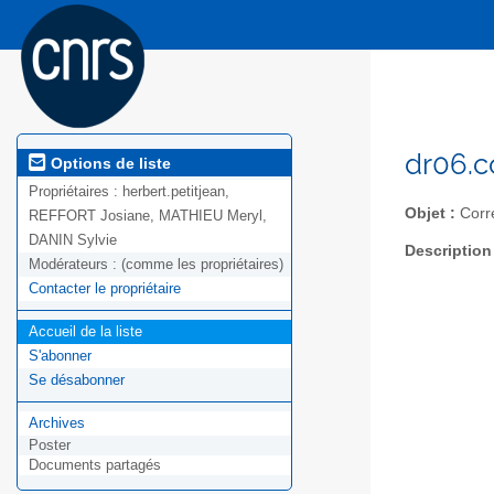
dr06.c
Options de liste
Propriétaires :
herbert.petitjean,
Objet :
Corr
REFFORT Josiane, MATHIEU Meryl,
DANIN Sylvie
Description
Modérateurs :
(comme les propriétaires)
Contacter le propriétaire
Accueil de la liste
S'abonner
Se désabonner
Archives
Poster
Documents partagés