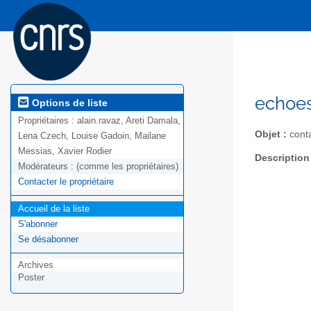
echoes
Options de liste
Propriétaires :
alain.ravaz, Areti Damala,
Objet :
cont
Lena Czech, Louise Gadoin, Mailane
Messias, Xavier Rodier
Description
Modérateurs :
(comme les propriétaires)
Contacter le propriétaire
Accueil de la liste
S'abonner
Se désabonner
Archives
Poster