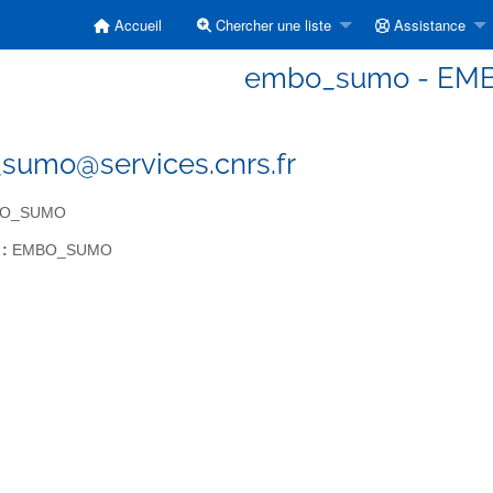
Accueil
Chercher une liste
Assistance
embo_sumo - E
umo@services.cnrs.fr
O_SUMO
 :
EMBO_SUMO