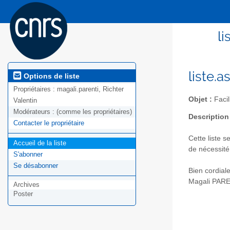
li
liste.
Options de liste
Propriétaires :
magali.parenti, Richter
Objet :
Facil
Valentin
Modérateurs :
(comme les propriétaires)
Description
Contacter le propriétaire
Cette liste s
Accueil de la liste
de nécessité
S'abonner
Se désabonner
Bien cordial
Magali PAR
Archives
Poster