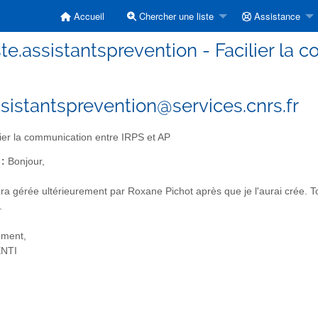
Accueil
Chercher une liste
Assistance
ste.assistantsprevention - Facilier la
assistantsprevention@services.cnrs.fr
ier la communication entre IRPS et AP
 :
Bonjour,
era gérée ultérieurement par Roxane Pichot après que je l'aurai crée. Tou
.
ement,
ENTI