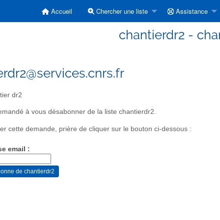
Accueil
Chercher une liste
Assistance
chantierdr2 - cha
erdr2@services.cnrs.fr
ier dr2
mandé à vous désabonner de la liste chantierdr2.
er cette demande, prière de cliquer sur le bouton ci-dessous :
se email :