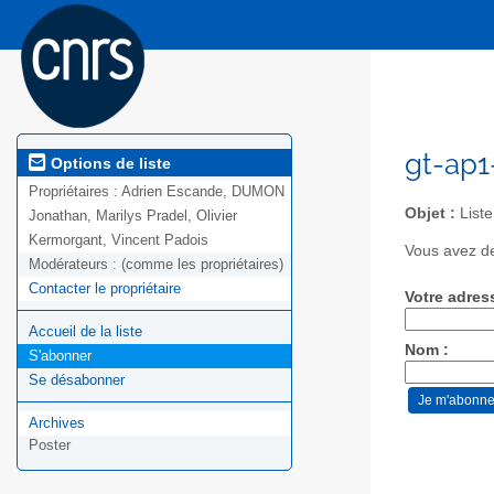
gt-ap1
Options de liste
Propriétaires :
Adrien Escande, DUMON
Objet :
List
Jonathan, Marilys Pradel, Olivier
Kermorgant, Vincent Padois
Vous avez de
Modérateurs :
(comme les propriétaires)
Contacter le propriétaire
Votre adres
Accueil de la liste
Nom :
S'abonner
Se désabonner
Archives
Poster