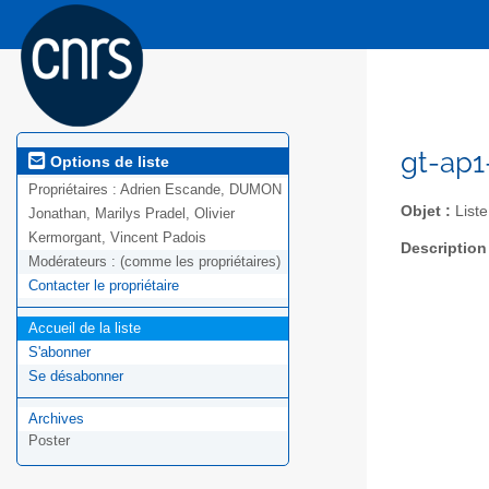
gt-ap1
Options de liste
Propriétaires :
Adrien Escande, DUMON
Objet :
List
Jonathan, Marilys Pradel, Olivier
Kermorgant, Vincent Padois
Description
Modérateurs :
(comme les propriétaires)
Contacter le propriétaire
Accueil de la liste
S'abonner
Se désabonner
Archives
Poster